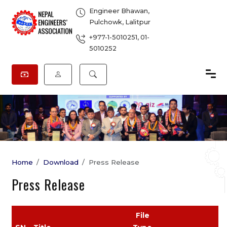
Engineer Bhawan,
Pulchowk, Lalitpur
+977-1-5010251
,
01-
5010252
Home
Download
Press Release
Press Release
File